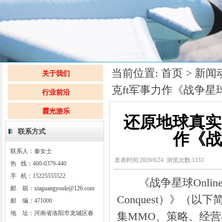
当前位置:
首页
>
新闻
关于我们
克ft军事力作《战争
行业前沿
霞光游乐
还原地球真实战
联系方式
作《战
联系人：秦女士
发表时间:2020/6/24 浏览次数:1333
热 线：400-0379-440
手 机：15225555522
《战争星球Online：世界争
邮 箱：
xiaguangyoule@126.com
Conquest）》（以
邮 编：471000
地 址：河南省洛阳市龙城区春
集MMO、策略、经