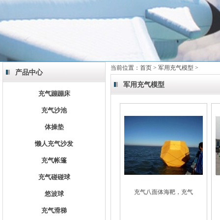
当前位置：
首页
>
军用充气模型
>
产品中心
军用充气模型
充气蹦蹦床
充气沙池
体操垫
懒人充气沙发
充气帐篷
充气碰碰球
充气八面体海靶，充气
悠波球
充气滑梯