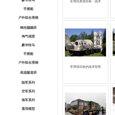
豪华转马
军用仿真假目标：战术
手摇船
户外组合滑梯
钢丝蹦蹦床
淘气城堡
豪华转马
手摇船
户外组合滑梯
军用假目标的战术智慧
高温隧道拱
陆军系列
空军系列
海军系列
通用模型