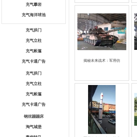
充气攀岩
充气海洋球池
充气拱门
充气立柱
充气帐篷
揭秘未来战术：军用仿
充气卡通广告
充气拱门
充气立柱
充气帐篷
充气卡通广告
钢丝蹦蹦床
淘气城堡