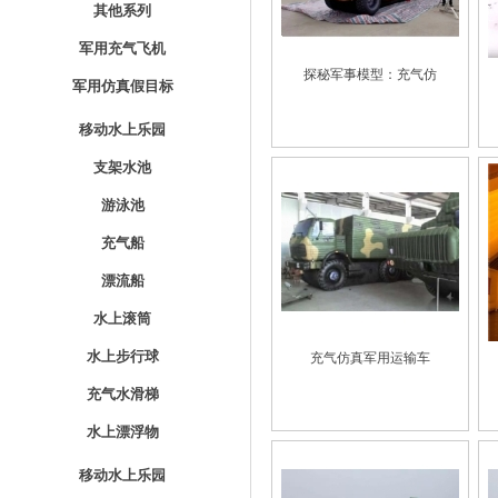
其他系列
军用充气飞机
探秘军事模型：充气仿
军用仿真假目标
移动水上乐园
支架水池
游泳池
充气船
漂流船
水上滚筒
水上步行球
充气仿真军用运输车
充气水滑梯
水上漂浮物
移动水上乐园