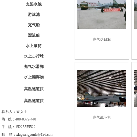
支架水池
游泳池
充气船
漂流船
充气伪目标
水上滚筒
水上步行球
充气水滑梯
水上漂浮物
高温隧道拱
高温隧道拱
联系人：秦女士
充气战斗机
热 线：400-0379-440
手 机：15225555522
邮 箱：
xiaguangyoule@126.com