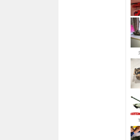
立成
T9