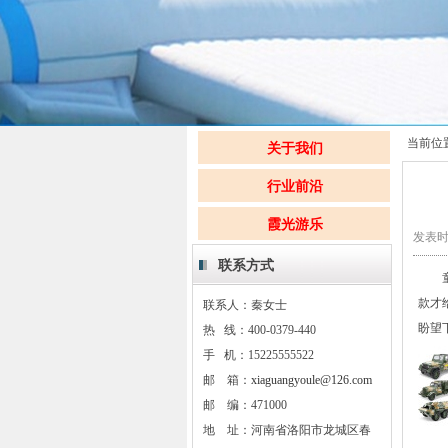
当前位
关于我们
行业前沿
霞光游乐
发表时间
联系方式
童励
款才
联系人：秦女士
盼望
热 线：400-0379-440
手 机：15225555522
邮 箱：
xiaguangyoule@126.com
邮 编：471000
地 址：河南省洛阳市龙城区春
【6