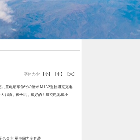
字体大小:
【小】
【中】
【大】
电动车伸张40厘米 M1A2遥控坦克充电
众大影响，孩子玩，挺好的！坦克电池挺小，
合金车 军事回力车套装