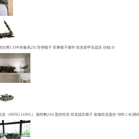
博1:35中邦春风21C导弹模子 军事模子摆件 坦克装甲车战车 仿线-D
HENG LONG） 德邦豹2A6 遥控坦克 坦克战车模子 冒烟坦克遥控 3889 2.4G