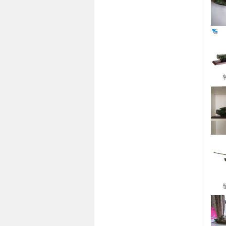
特尔
恒龙（