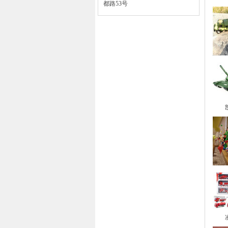
都路53号
凯迪
凌速