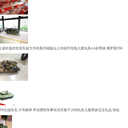
丰遥控坦克车超大号仿真升级版众人对战可充电儿童玩具4-6岁男孩 俄罗斯T90
9主战坦克 大号耐摔 声光惯性军事坦克车模子力利玩具儿童男孩宝宝礼品 绿色