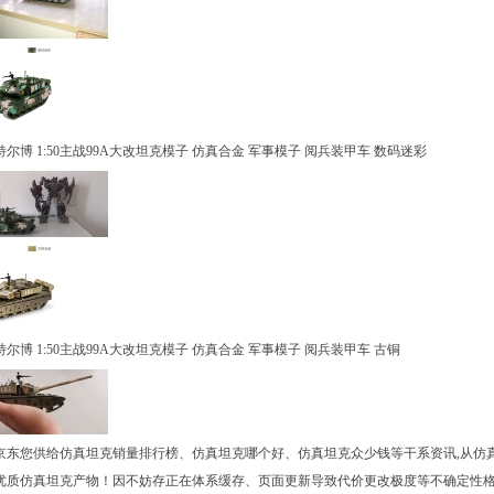
博 1:50主战99A大改坦克模子 仿真合金 军事模子 阅兵装甲车 数码迷彩
博 1:50主战99A大改坦克模子 仿真合金 军事模子 阅兵装甲车 古铜
您供给仿真坦克销量排行榜、仿真坦克哪个好、仿真坦克众少钱等干系资讯,从仿
优质仿真坦克产物！因不妨存正在体系缓存、页面更新导致代价更改极度等不确定性