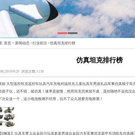
置:
首页
>
新闻动态
>
行业前沿
>仿真坦克排行榜
仿真坦克排行榜
:2019/9/29 浏览次数:1130
 大型遥控坦克遥控车玩具汽车充电对战坦克儿童玩具车男孩礼品军事仿真模子坦克儿童
给孩子玩，还不错，挺仿真！速率是挺慢，然而坦克历来就不速，遥控隔绝不远也没
下次众送一个，这小电池推测不经用，玩不了众久就要充电推测！
辆装】玩具车婴儿合金回力玩具套装男孩合金回力车军事坦克装甲车消防车仿真模子