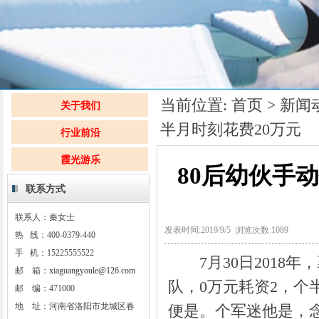
当前位置:
首页
>
新闻
关于我们
半月时刻花费20万元
行业前沿
霞光游乐
80后幼伙手
联系方式
联系人：秦女士
发表时间:2019/9/5 浏览次数:1089
热 线：400-0379-440
手 机：15225555522
7月30日2018年
邮 箱：
xiaguangyoule@126.com
队，0万元耗资2，个
邮 编：471000
地 址：河南省洛阳市龙城区春
便是。个军迷他是，念