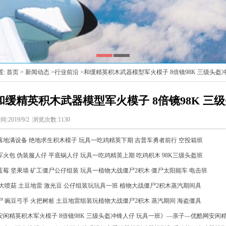
置:
首页
>
新闻动态
>
行业前沿
>和缓精英积木武器模型军火模子 8倍镜98K 三级头盔
和缓精英积木武器模型军火模子 8倍镜98K 三
:2019/9/2 浏览次数:1130
满设备 绝地求生积木模子 玩具一吃鸡精英下期 吉普车勇者前行 空投箱班
包 伪装服人仔 平底锅人仔 玩具一吃鸡精英上期 吃鸡积木 98K三级头盔班
 坚果墙 矿工僵尸公仔组装 玩具一植物大战僵尸2积木 僵尸太阳能车 电击班
菇 土豆地雷 激光豆 公仔组装玩玩具一班 植物大战僵尸2积木蒸汽期间具
豌豆弓手 火把树桩 土豆地雷组装玩植物大战僵尸2积木 蒸汽期间 海盗僵具
精英积木军火模子 8倍镜98K 三级头盔冲锋人仔 玩具一班》—亲子—优酷网安闲精英