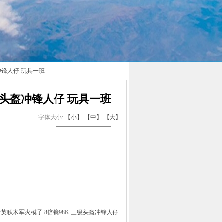
冲锋人仔 玩具一班
级头盔冲锋人仔 玩具一班
字体大小:
【小】
【中】
【大】
积木军火模子 8倍镜98K 三级头盔冲锋人仔