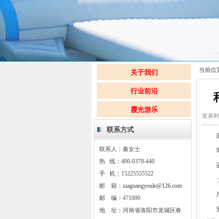
当前位
关于我们
行业前沿
霞光游乐
发表时间
联系方式
落地
联系人：秦女士
军火
热 线：400-0379-440
蓝莓
手 机：15225555522
大喷
邮 箱：
xiaguangyoule@126.com
尸 
邮 编：471000
安闲
地 址：河南省洛阳市龙城区春